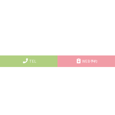
TEL
WEB予約
大阪府大阪市城東区関目5丁目6-6
関目高殿WILLビル 2階
大阪メトロ谷町線「関目高殿駅」から徒歩1分
提携コインパーキングあり
旭区「千林」「森小路」「新森古市」や都島区「野江」方面から
もお越しいただきやすいです。