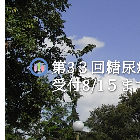
第3３回糖尿
受付8/1５ま