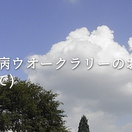
病ウオークラリーの
で)