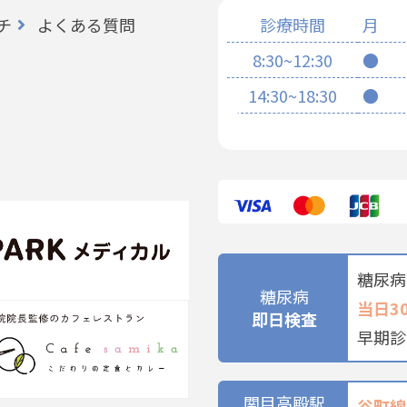
チ
よくある質問
診療時間
月
8:30~12:30
●
14:30~18:30
●
糖尿病
糖尿病
当日3
即日検査
早期診
関目高殿駅
谷町線