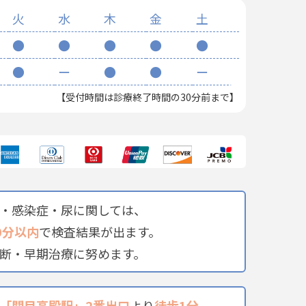
火
水
木
金
土
●
●
●
●
●
●
ー
●
●
ー
【受付時間は診療終了時間の30分前まで】
・感染症・尿に関しては、
0分以内
で検査結果が出ます。
断・早期治療に努めます。
「関目高殿駅」2番出口
より
徒歩1分
、